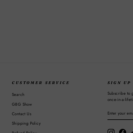
MUSTARD SEED EARRINGS
$18.00
CUSTOMER SERVICE
SIGN UP
Subscribe to g
Search
once-in-a-life
GBG Show
ENTER
SUBSCRIBE
Contact Us
YOUR
EMAIL
Shipping Policy
Instagram
Fac
Refund Policy