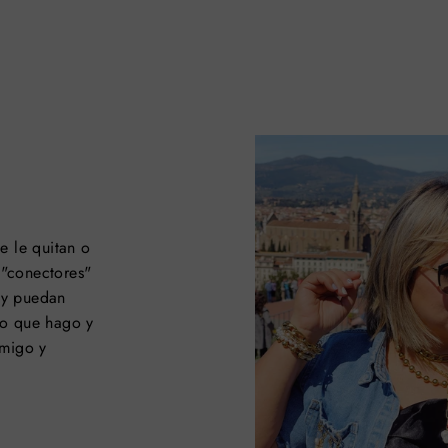
e le quitan o
"conectores"
i y puedan
lo que hago y
nmigo y