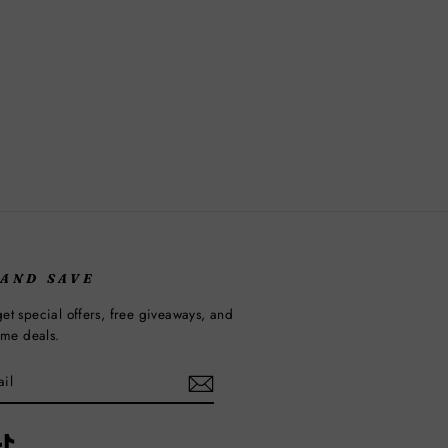
 AND SAVE
et special offers, free giveaways, and
time deals.
ebook
TikTok