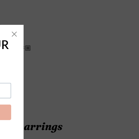
to.
plazos 🫶🏼
eed earrings