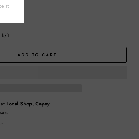
ckout.
 left
ADD TO CART
 at
Local Shop, Cayey
 days
on